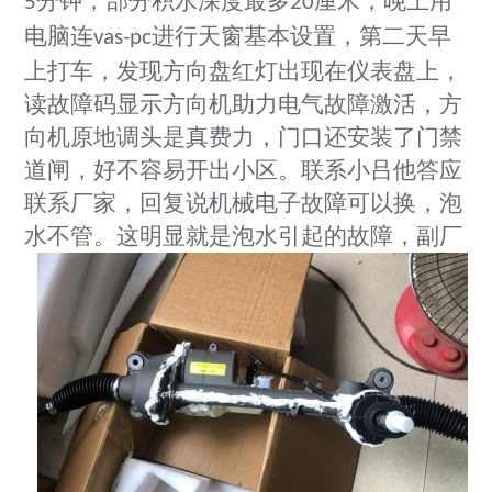
分钟，部分积水深度最多
厘米，晚上用
5
20
电脑连
进行天窗基本设置，第二天早
vas-pc
上打车，发现方向盘红灯出现在仪表盘上，
读故障码显示方向机助力电气故障激活，方
向机原地调头是真费力，门口还安装了门禁
道闸，好不容易开出小区。
联系小吕他答应
联系厂家，回复说机械电子故障可以换，泡
水不管。这明显就是泡
水引起的故障，副厂