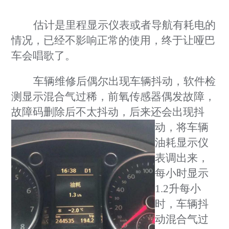
估计是里程显示仪表或者导航有耗电的
情况，已经不影响正常的使用，终于让哑巴
车会唱歌了。
车辆维修后偶尔出现车辆抖动，软件检
测显示混合气过稀，前氧传感器偶发故障，
故
障码删除后不太抖动，后来还
会出现抖
动，将车辆
油耗显示仪
表调出来，
每小时显示
1.2
升每小
时，车辆抖
动混合气过