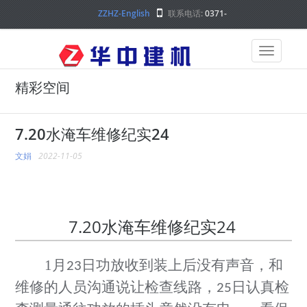
ZZHZ-English
联系电话:
0371-
68000000
精彩空间
7.20水淹车维修纪实24
文娟
2022-11-05
7.20水淹车维修纪实24
1
月
日功放收到装上后没有声音，和
23
维修的人员沟通说让检查线路，
日认真检
25