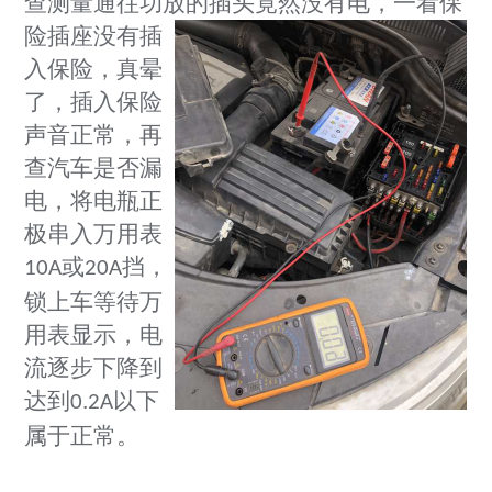
查测量通往功放的插头竟然没有
电，一看保
险插座没有插
入保险，真晕
了，插入保险
声音正常，再
查汽车是否漏
电，将电瓶正
极串入万用表
或
挡，
10A
20A
锁上车等待万
用表显示，电
流逐步下降到
达到
以下
0.2A
属于正常。