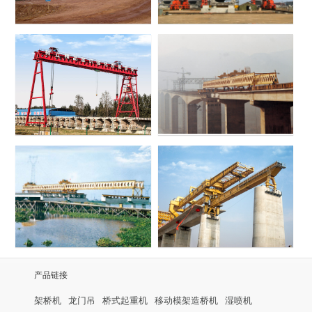
产品链接
架桥机
龙门吊
桥式起重机
移动模架造桥机
湿喷机