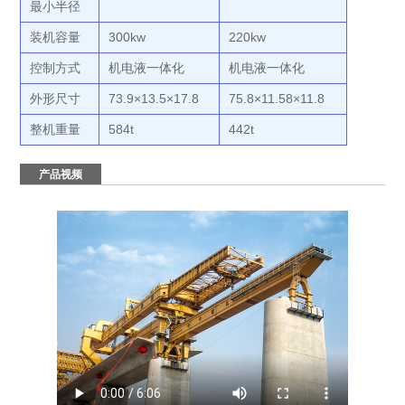
最小半径
装机容量
300kw
220kw
控制方式
机电液一体化
机电液一体化
外形尺寸
73.9×13.5×17.8
75.8×11.58×11.8
整机重量
584t
442t
产品视频