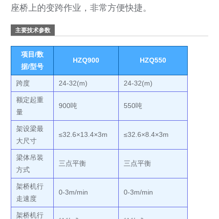
座桥上的变跨作业，非常方便快捷。
主要技术参数
项目/数
HZQ900
HZQ550
据/型号
跨度
24-32(m)
24-32(m)
额定起重
900吨
550吨
量
架设梁最
≤32.6×13.4×3m
≤32.6×8.4×3m
大尺寸
梁体吊装
三点平衡
三点平衡
方式
架桥机行
0-3m/min
0-3m/min
走速度
架桥机行