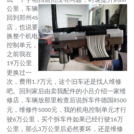
公里，车辆
回到郑州
4S
店，也说要
换整个机电
控制单元，
之前我在
万公里
19
更换过一
次，费用
万元，这个旧车还是找人维修
1.7
吧。回到家后由卖我配件的小吕介绍一家维
修店，车辆放那里检查后说拆车件德国
8500
元，维修件
元，我的机电控制单元才行
5000
驶
万公里，买个拆车件如果已经行驶
万
6
16
公里，那么
万公里后必然要坏，还是维修
3