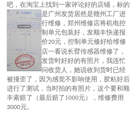
吧，在淘宝上找到一家评论好的店铺，标的
是广州发货居然是赣
州工厂进
行维修，郑州维修店将机电控
制单元包装好，发顺丰快递报
价
元，控制单元修好给维修
20
店一看说长臂传感器维修了，
发货时好好的有照片，我连忙
问收货人，她说收到货时已经
被撞歪了，因为感觉不影响使用，胶粘
好后
进行了测试，当时拍的有照片，这个要和顺
丰索赔了
（最后赔了
1000
元），维修费用
元。
3000