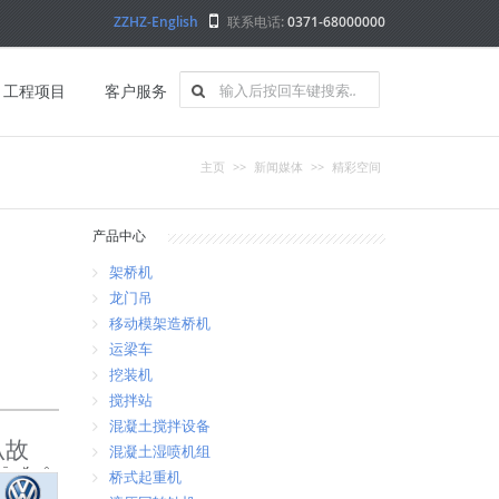
ZZHZ-English
联系电话:
0371-68000000
工程项目
客户服务
主页
>>
新闻媒体
>>
精彩空间
产品中心
架桥机
龙门吊
移动模架造桥机
运梁车
挖装机
搅拌站
混凝土搅拌设备
叭故
混凝土湿喷机组
桥式起重机