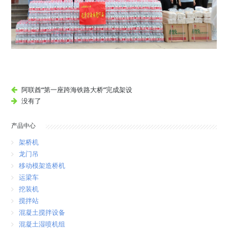
阿联酋“第一座跨海铁路大桥”完成架设
没有了
产品中心
架桥机
龙门吊
移动模架造桥机
运梁车
挖装机
搅拌站
混凝土搅拌设备
混凝土湿喷机组