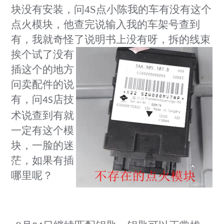
块没有安装，问
4S
点小陈我的车有没有这个
点火模块，他查完说输入我的车架号查到
有，我就奇怪了说明书上没有呀，
拆的线束
挨个试了没有
插这个的地方
问卖配件的说
有，问
店技
4S
术说查到有就
一定有这个模
块，一脸的迷
茫，如果有插
哪里呢？