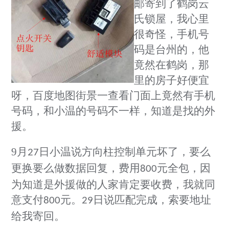
邮寄到了鹤岗云
氏锁屋，我心里
很奇怪，手机号
码是台州的，他
竟然在鹤岗，那
里的房子好便宜
呀，百度地图街景一查看门面
上竟然有手机
号码，和小温的号码不一样，知道是找的外
援。
9
月
日小温说方向柱控制单元坏了，要么
27
更换要么做数据回复，费用
元全包，因
800
为知道是外援做的人家肯定要收费，我就同
意支付
元。
日说匹配完成，索要地址
800
29
给我寄回。