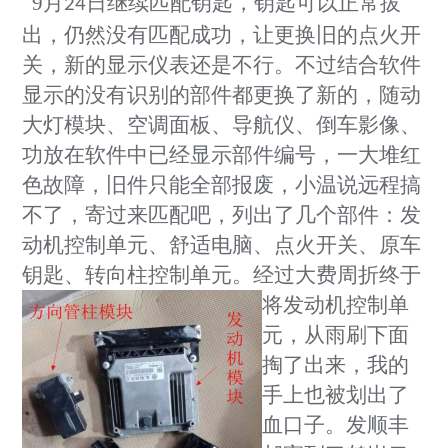
9
月
日继续匹配钥匙，钥匙可以正常拔
24
出，仍然没有匹配成功，让更换旧的点火开
关，新的显示仪表还是不行。不过结合软件
显示的没有识别的部件都更换了新的，随动
大灯模块、空调面板、导航仪、倒车影像、
功放在软件中已经显示部件编号，一大堆红
色故障，旧件只能全部报废，小温说远程搞
不了，寄过来匹配吧，列出了几个部件：发
动机控制单元、舒适电脑、点火开关、原车
钥匙、转向柱控制单元。经过大费周折终于
将发
动机控制单
元，从雨刷下面
掏了出来，我的
手上也被划出了
血口子。发顺丰