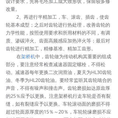
设计要求，先将毛坯加工成大致形状，保留较多修
改量。
2、再进行半精加工，车、滚齿、插齿，使齿
轮基本成型；之后对齿轮进行热处理，改善齿轮的
力学性能，按照使用要求和所用材料的不同，有调
质、渗碳淬火、齿面高频感应加热淬火等；最后对
齿轮进行精加工，精修基准、精加工齿形。
在
架桥机
中，齿轮做为传动机构其重要的组成
部分，要注意经常检查减速器固定螺栓，不得松
动。减速器每年更换二次润滑油，夏天为HL30齿轮
油、冬季为HL20齿轮油。要经常监听其齿轮啮合的
声音，不得有噪声和撞击声。齿轮磨损如达原齿厚
的25％应予以更换。注意架桥机行走车轮是否有裂
缝，如有裂缝应予以更换。车轮滚动面的磨损不得
超过轮面原厚度的15％～20％，车轮轮缘磨损不应