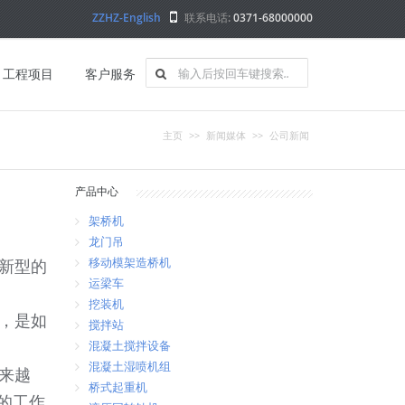
ZZHZ-English
联系电话:
0371-68000000
工程项目
客户服务
主页
>>
新闻媒体
>>
公司新闻
产品中心
架桥机
龙门吊
移动模架造桥机
新型的
运梁车
挖装机
，是如
搅拌站
混凝土搅拌设备
混凝土湿喷机组
来越
桥式起重机
的工作