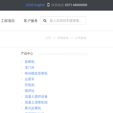
ZZHZ-English
联系电话:
0371-68000000
工程项目
客户服务
主页
>>
新闻媒体
>>
公司新闻
产品中心
架桥机
龙门吊
移动模架造桥机
运梁车
挖装机
搅拌站
混凝土搅拌设备
混凝土湿喷机组
桥式起重机