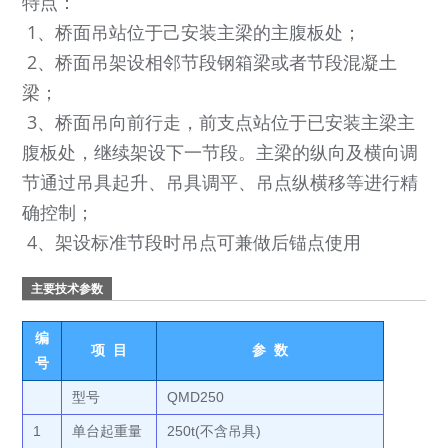
特点：
1、桥面吊站位于己安装主梁的主腹板处；
2、桥面吊架设相邻节段钢箱梁或者节段混凝土
梁；
3、桥面吊向前行走，前支点站位于已安装主梁主
腹板处，继续架设下一节段。主梁的纵向及横向调
节通过吊具起升、吊具调平、吊点纵横移等进行精
确控制；
4、架设标准节段时吊点可兼做后锚点使用
主要技术参数
编
项 目
参 数
号
型号
QMD250
1
单台起重量
250t(不含吊具)