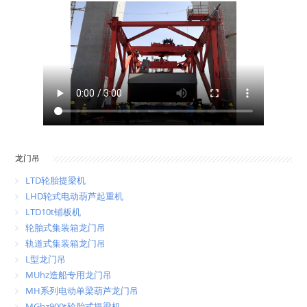
龙门吊
LTD轮胎提梁机
LHD轮式电动葫芦起重机
LTD10t铺板机
轮胎式集装箱龙门吊
轨道式集装箱龙门吊
L型龙门吊
MUhz造船专用龙门吊
MH系列电动单梁葫芦龙门吊
MGhz900t轮胎式提梁机