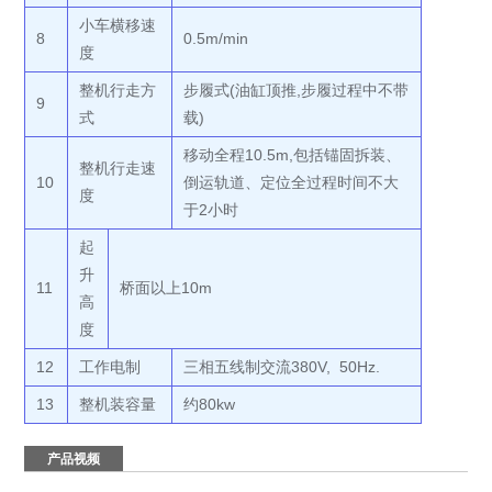
小车横移速
8
0.5m/min
度
整机行走方
步履式(油缸顶推,步履过程中不带
9
式
载)
移动全程10.5m,包括锚固拆装、
整机行走速
10
倒运轨道、定位全过程时间不大
度
于2小时
起
升
11
桥面以上10m
高
度
12
工作电制
三相五线制交流380V, 50Hz.
13
整机装容量
约80kw
产品视频