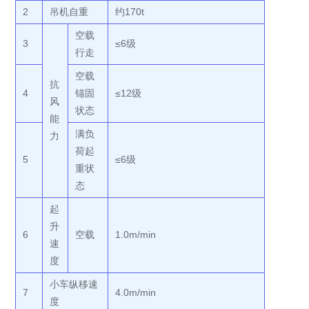
2
吊机自重
约170t
空载
3
≤6级
行走
空载
抗
4
锚固
≤12级
风
状态
能
满负
力
荷起
5
≤6级
重状
态
起
升
6
空载
1.0m/min
速
度
小车纵移速
7
4.0m/min
度