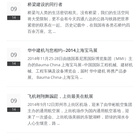
桥梁建设的同行者
09
桥梁与人类的生活密切相关。没有桥梁，我们的生活空间
14
将大受限制，更不会有今天四通八达的公路与铁路把世界
紧密的联系在一起。 历史记载中，在我国有各类石桥约四
百余万座。北 ...
华中建机与您相约--2014上海宝马展
09
2014年11月25-28日由德国慕尼黑国际博览集团（MMI）主
14
办的Bauma China 上海宝马展--中国国际工程机械、建材机
械、工程车辆及设备博览会，届时 华中建机 将携产品参
展。 Bauma China-上海宝马 ...
飞机翱翔舞蹁跹，上街最美在航展
09
2014年9月12日郑州市上街区机场，迎来了由华彬航空集团
14
主办的通用航空展，上街机场作为国内通用航空基地，迎
来了一次盛会。上街机场美丽的东虢湖畔，碧绿的湖水令
人心生惬意，路 ...