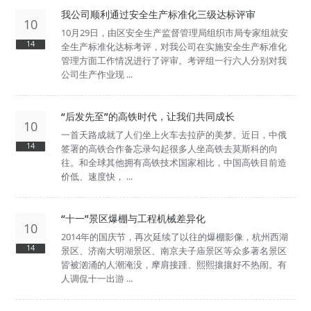
我公司顺利通过安全生产标准化三级达标评审
10
10月29日，由区安全生产监督管理局组织市局专家组就安
14
全生产标准化达标考评，对我公司在实施安全生产标准化
管理方面工作情况进行了评审。考评组一行六人分别对我
公司生产作业现 ...
“后发先至”的高铁时代，让我们共同成长
10
一首天路成就了人们坐上火车去拉萨的美梦。近日，中俄
14
签署的高铁合作备忘录勾起很多人坐高铁去莫斯科的向
往。和全球其他拥有高铁技术国家相比，中国高铁目前造
价低、速度快， ...
“十一”景区爆棚与工程机械差异化
10
2014年的国庆节，再次延续了以往的爆棚影像，杭州西湖
14
景区、济南大明湖景区、南京夫子庙景区等众多著名景区
皆被汹涌的人潮淹没，摩肩接踵、熙熙攘攘好不热闹。有
人调侃十一出游 ...