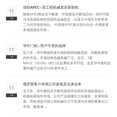
借助APEC--迎工程机械复苏新契机
11
随着APEC峰会拉下帷幕，中国接连不断地启动一系列可能
14
冲淡美国影响的贸易和金融协定，以显示中国作为世界第
二大经济体的地位。 中国借APEC展示强大自信--中俄签署
多项能源合作协 ...
华中门机--用户不变的选择
11
近几年，华中围绕价值引领的营销战略思路，积极拓展国
14
内外市场，市场结构也越来越广泛。近日，2套
MEHZ（50+50）t的门式起重机发车印尼。这是华中建机起
重机械产品在2014年度年末之 ...
俄罗斯客户来我公司参观及洽谈业务
11
近几年，华中建机在不断巩固和开拓国内市场的基础上，
14
积极拓展海外市场。公司产品相继出口东南亚、非洲等国
家。而欧洲是中国工程机械仅次于亚洲与非洲的重要出口
市场。随着海 ...