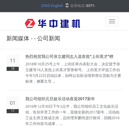
ZZHZ-English
联系电话:
0371-
68000000
新闻媒体 - - 公司新闻
热烈祝贺我公司张立建同志入选首批“上街英才“榜
11
2018年10月25号上午，上街区举办表彰大会，决定授予张
18
立建等16人首批上街英才荣誉称号。 上街英才评选工作自
今年5月22日启动以来，始终以实际业绩和突出贡献为主要
标准，侧重主导 ...
我公司组织元旦娱乐活动喜迎2017新年
01
2016年12月30日下午2点半，我公司组织员工文化娱乐活
17
动，告别辛苦工作的一年，迎接全新的2017新年，活动由
工会主席王根成主持，总经理宋鹏伟进行致词，回顾2016
年工作内容与成果， ...