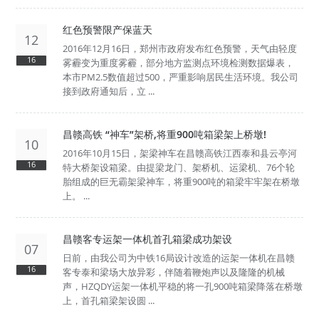
红色预警限产保蓝天
12
2016年12月16日，郑州市政府发布红色预警，天气由轻度
16
雾霾变为重度雾霾，部分地方监测点环境检测数据爆表，
本市PM2.5数值超过500，严重影响居民生活环境。我公司
接到政府通知后，立 ...
昌赣高铁 “神车”架桥,将重900吨箱梁架上桥墩!
10
2016年10月15日，架梁神车在昌赣高铁江西泰和县云亭河
16
特大桥架设箱梁。由提梁龙门、架桥机、运梁机、76个轮
胎组成的巨无霸架梁神车，将重900吨的箱梁牢牢架在桥墩
上。 ...
昌赣客专运架一体机首孔箱梁成功架设
07
日前，由我公司为中铁16局设计改造的运架一体机在昌赣
16
客专泰和梁场大放异彩，伴随着鞭炮声以及隆隆的机械
声，HZQDY运架一体机平稳的将一孔900吨箱梁降落在桥墩
上，首孔箱梁架设圆 ...