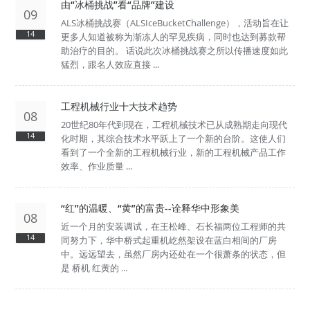
由“冰桶挑战”看“品牌”建设
09
ALS冰桶挑战赛（ALSIceBucketChallenge），活动旨在让
14
更多人知道被称为渐冻人的罕见疾病，同时也达到募款帮
助治疗的目的。 话说此次冰桶挑战赛之所以传播速度如此
猛烈，跟名人效应直接 ...
工程机械行业十大技术趋势
08
20世纪80年代到现在，工程机械技术已从成熟期走向现代
14
化时期，其综合技术水平跃上了一个新的台阶。这使人们
看到了一个全新的工程机械行业，新的工程机械产品工作
效率、作业质量 ...
“红”的温暖、“黄”的富贵--诠释华中形象美
08
近一个月的安装调试，在王松峰、石长福两位工程师的共
14
同努力下，华中桥式起重机屹然架设在蓝白相间的厂房
中。远远望去，虽然厂房内还处在一个很萧条的状态，但
是 桥机 红黄的 ...